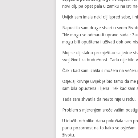
novi cilj, pa opet pala u zamku na isti na
Uvijek sam imala neki cilj ispred sebe, i
Napustila sam druge stvari u svom životu 
“Ne mogu se odmarati upravo sada ; Za
mogu biti opuštena i uživati ​​dok ovo ni
Moj se cilj stalno premještao sa jedne s
svoj život za budućnost. Tada nije bilo 
Čak i kad sam izašla s mužem na večeru,
Osjećaj krivnje uvijek je bio tamo da me 
sam bila opuštena i lijena. Tek kad sam se
Tada sam shvatila da nešto nije u redu.
Problem s mjerenjem sreće vašim posti
U idućih nekoliko dana pokušala sam prest
punu pozornost na to kako se osjećam.
životu.