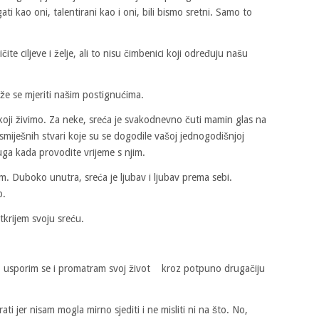
i kao oni, talentirani kao i oni, bili bismo sretni. Samo to
ičite ciljeve i želje, ali to nisu čimbenici koji određuju našu
že se mjeriti našim postignućima.
 koji živimo. Za neke, sreća je svakodnevno čuti mamin glas na
 smiješnih stvari koje su se dogodile vašoj jednogodišnjoj
uga kada provodite vrijeme s njim.
m. Duboko unutra, sreća je ljubav i ljubav prema sebi.
p.
tkrijem svoju sreću.
, usporim se i promatram svoj život kroz potpuno drugačiju
ti jer nisam mogla mirno sjediti i ne misliti ni na što. No,