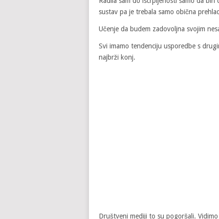
Radila sam do iscrpljenosti samo da bih 
sustav pa je trebala samo obična prehla
Učenje da budem zadovoljna svojim nes
Svi imamo tendenciju usporedbe s drugima
najbrži konj.
Društveni mediji to su pogoršali. Vidimo