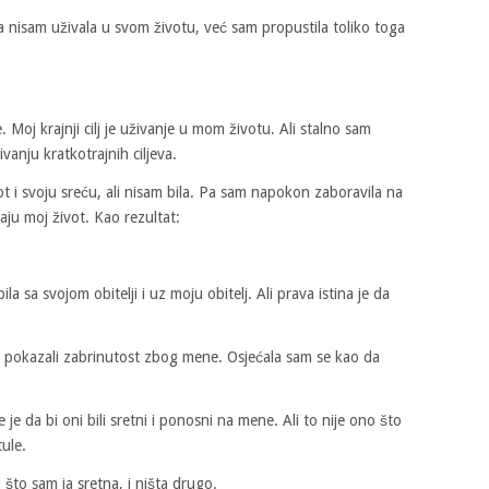
a nisam uživala u svom životu, već sam propustila toliko toga
e. Moj krajnji cilj je uživanje u mom životu. Ali stalno sam
anju kratkotrajnih ciljeva.
t i svoju sreću, ali nisam bila. Pa sam napokon zaboravila na
raju moj život. Kao rezultat:
ila sa svojom obitelji i uz moju obitelj. Ali prava istina je da
u pokazali zabrinutost zbog mene. Osjećala sam se kao da
je da bi oni bili sretni i ponosni na mene. Ali to nije ono što
tule.
 što sam ja sretna, i ništa drugo.