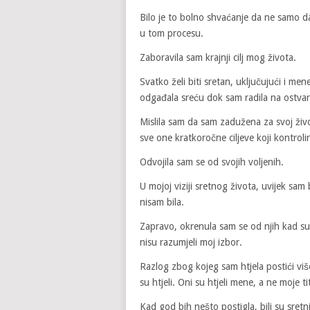
Bilo je to bolno shvaćanje da ne samo d
u tom procesu.
Zaboravila sam krajnji cilj mog života.
Svatko želi biti sretan, uključujući i men
odgađala sreću dok sam radila na ostvariv
Mislila sam da sam zadužena za svoj živo
sve one kratkoročne ciljeve koji kontroli
Odvojila sam se od svojih voljenih.
U mojoj viziji sretnog života, uvijek sam b
nisam bila.
Zapravo, okrenula sam se od njih kad s
nisu razumjeli moj izbor.
Razlog zbog kojeg sam htjela postići više 
su htjeli. Oni su htjeli mene, a ne moje ti
Kad god bih nešto postigla, bili su sretni