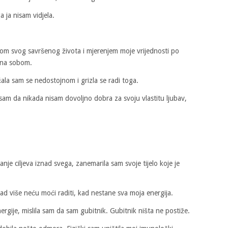
a ja nisam vidjela.
jom svog savršenog života i mjerenjem moje vrijednosti po
jna sobom.
ećala sam se nedostojnom i grizla se radi toga.
sam da nikada nisam dovoljno dobra za svoju vlastitu ljubav,
je ciljeva iznad svega, zanemarila sam svoje tijelo koje je
d više neću moći raditi, kad nestane sva moja energija.
rgije, mislila sam da sam gubitnik. Gubitnik ništa ne postiže.