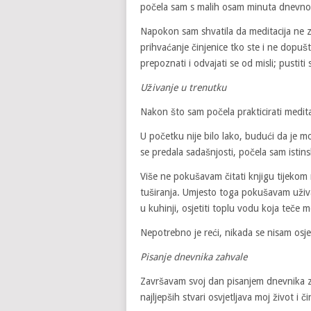
počela sam s malih osam minuta dnevno, 
Napokon sam shvatila da meditacija ne znač
prihvaćanje činjenice tko ste i ne dopuš
prepoznati i odvajati se od misli; pustit
Uživanje
u trenutku
Nakon što sam počela prakticirati medita
U početku nije bilo lako, budući da je mo
se predala sadašnjosti, počela sam istins
Više ne pokušavam čitati knjigu tijekom 
tuširanja. Umjesto toga pokušavam uživa
u kuhinji, osjetiti toplu vodu koja teče m
Nepotrebno je reći, nikada se nisam osje
P
isanje dnevnika zahvale
Završavam svoj dan pisanjem dnevnika za
najljepših stvari osvjetljava moj život i či