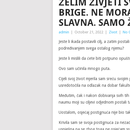
ŽELIM ŽIVJETI S
BRIGE. NE MORA
SLAVNA. SAMO Ž
admin
|
October 21, 2022
|
Zivot
|
No 
Jeste li ikada postavili cilj, a zatim post
podređivanjem svega ostalog njemu?
Jeste li mislili da ćete biti potpuno opušt
Ovo sam učinila mnogo puta.
Cijeli svoj život mjerila sam sreću svoj
usredotočila na odlazak na dobar fakult
Međutim, čak i nakon dobivanja svih tih 
naumu moji su ciljevi odjednom postali ta
Uostalom, osjećaj postignuća nije bio ta
Krivila sam se svoja postignuća za nezad
uspješna pa se zbog toga ne osjećam sre