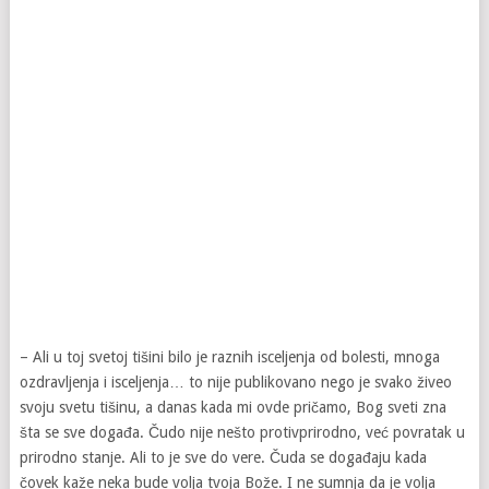
– Ali u toj svetoj tišini bilo je raznih isceljenja od bolesti, mnoga
ozdravljenja i isceljenja… to nije publikovano nego je svako živeo
svoju svetu tišinu, a danas kada mi ovde pričamo, Bog sveti zna
šta se sve događa. Čudo nije nešto protivprirodno, već povratak u
prirodno stanje. Ali to je sve do vere. Čuda se događaju kada
čovek kaže neka bude volja tvoja Bože. I ne sumnja da je volja