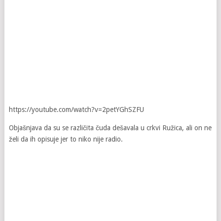
https://youtube.com/watch?v=2petYGhSZFU
Objašnjava da su se različita čuda dešavala u crkvi Ružica, ali on ne
želi da ih opisuje jer to niko nije radio.