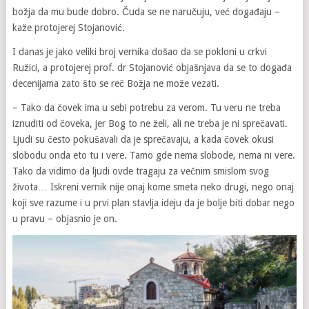
božja da mu bude dobro. Čuda se ne naručuju, već događaju –
kaže protojerej Stojanović.
I danas je jako veliki broj vernika došao da se pokloni u crkvi
Ružici, a protojerej prof. dr Stojanović objašnjava da se to događa
decenijama zato što se reč Božja ne može vezati.
– Tako da čovek ima u sebi potrebu za verom. Tu veru ne treba
iznuditi od čoveka, jer Bog to ne želi, ali ne treba je ni sprečavati.
Ljudi su često pokušavali da je sprečavaju, a kada čovek okusi
slobodu onda eto tu i vere. Tamo gde nema slobode, nema ni vere.
Tako da vidimo da ljudi ovde tragaju za večnim smislom svog
života… Iskreni vernik nije onaj kome smeta neko drugi, nego onaj
koji sve razume i u prvi plan stavlja ideju da je bolje biti dobar nego
u pravu – objasnio je on.