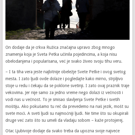
On dodaje da je crkva Ružica značajna upravo zbog mnogo
znamenja koja je Sveta Petka učinila pojedincima, a koja nisu
obelodanjena i popularisana, već je svako živeo svoju tihu veru.
– I ta tiha vera jeste najbitnije obeležje Svete Petke i ovog svetog
mesta. I zato ljudi ovde dolaze i pogledajte kako mirno, strpljivo
stoje u redu i čekaju da se poklone svetinji. I zato ovaj praznik traje
vekovima. Jer nije samo za jedno vreme nego dolazi iz večnosti i
vodi nas u večnost. To je smisao slavljenja Svete Petke i svetih
moštiju. Ako pokušamo tu reč da prevedemo na naš jezik, mošt su
svete moći. A sveti ljudi su najmoćniji ljudi. Ne time što su okupirali
druge već zato što su umeli da vladaju sobom – kaže protojerej.
Otac Ljubivoje dodaje da svako treba da upozna svoje najveće