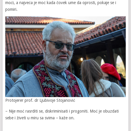
moći, a najveća je moć kada čovek ume da oprosti, pokaje se i
pomiri.
Protojerer prof. dr Ljubivoje Stojanović
– Nije moć rasrditi se, diskriminisati i progoniti. Moć je obuzdati
sebe i živeti u miru sa svima – kaže on.