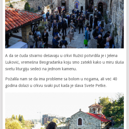
A da se čuda stvarno dešavaju u crkvi Ružici potvrdila je i Jelena
Luković, vremešna Beograđanka koju smo zatekli kako u miru sluša
svetu liturgiju sedeći na jednom kamenu.
Požalila nam se da ima probleme sa bolom u nogama, ali već 40
godina dolazi u crkvu svaki put kada je slava Svete Petke.