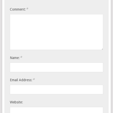
*
Comment:
*
Name:
*
Email Address:
Website: