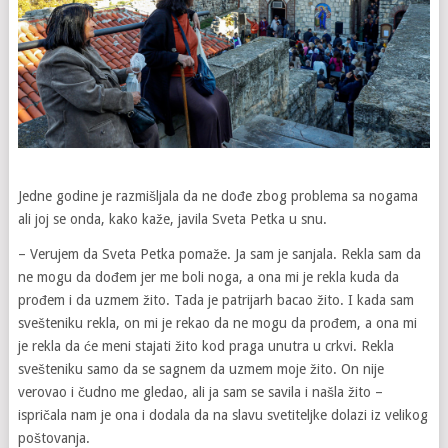
Jedne godine je razmišljala da ne dođe zbog problema sa nogama
ali joj se onda, kako kaže, javila Sveta Petka u snu.
– Verujem da Sveta Petka pomaže. Ja sam je sanjala. Rekla sam da
ne mogu da dođem jer me boli noga, a ona mi je rekla kuda da
prođem i da uzmem žito. Tada je patrijarh bacao žito. I kada sam
svešteniku rekla, on mi je rekao da ne mogu da prođem, a ona mi
je rekla da će meni stajati žito kod praga unutra u crkvi. Rekla
svešteniku samo da se sagnem da uzmem moje žito. On nije
verovao i čudno me gledao, ali ja sam se savila i našla žito –
ispričala nam je ona i dodala da na slavu svetiteljke dolazi iz velikog
poštovanja.