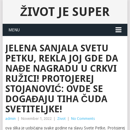
ŽIVOT JE SUPER
MENU
JELENA SANJALA SVETU
PETKU, REKLA JOJ GDE DA
NAĐE NAGRADU U CRKVI
RUŽICI! PROTOJEREJ
STOJANOVIĆ: OVDE SE
DOGAĐAJU TIHA ČUDA
SVETITELJKE!
admin
|
November 1, 2022
|
Zivot
|
No Comments
ova slika je uobičajna svake godine na slavu Svete Petke. Protojerej