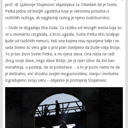
prof. dr Ljubivoje Stojanović objašnjava za 24sedam da je Sveta
Petka jedna od božjih ugodnica koja je vekovima prisutna iz
različitih razloga, ali najglavniji razlog je njeno čudotvorstvo.
– Ovde se događaju tiha čuda. Za razliku od mnogih mesta koja su
se u momentu razglasila, a brzo ugasila, Sveta Petka tiho isceljuje
ljude od različitih nemoći, teši one kojima nisu ispunjene želje i mi
sada živimo tu veru gde u prvi plan stavljamo da bude volja Božja.
To je bio život Svete Petke, a ne njena slava. Ona ništa ne radi
zbog svoje slave, nego slave Božje. Jer je njen izbor da živi kao
monahinja, u pustinji, da se podvižava… a to je poziv nama ne da
je imitiramo, već shodno svojim mogućnostima, stanju i motivima
izgrađujemo svoju veru – objasnio je protojerej Stojanović.